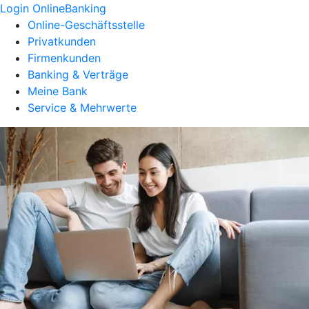
Login OnlineBanking
Online-Geschäftsstelle
Privatkunden
Firmenkunden
Banking & Verträge
Meine Bank
Service & Mehrwerte