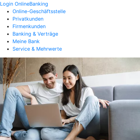
Login OnlineBanking
Online-Geschäftsstelle
Privatkunden
Firmenkunden
Banking & Verträge
Meine Bank
Service & Mehrwerte