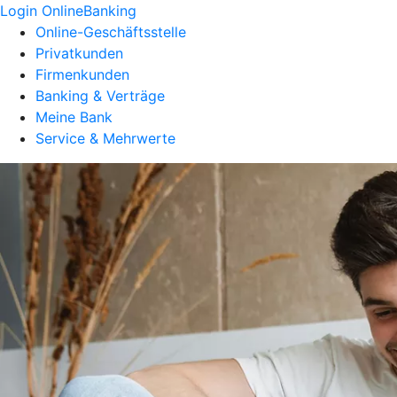
Login OnlineBanking
Online-Geschäftsstelle
Privatkunden
Firmenkunden
Banking & Verträge
Meine Bank
Service & Mehrwerte