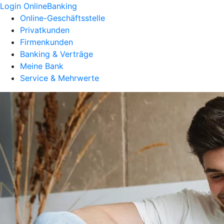
Login OnlineBanking
Online-Geschäftsstelle
Privatkunden
Firmenkunden
Banking & Verträge
Meine Bank
Service & Mehrwerte