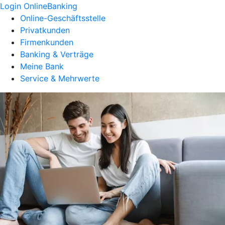
Login OnlineBanking
Online-Geschäftsstelle
Privatkunden
Firmenkunden
Banking & Verträge
Meine Bank
Service & Mehrwerte