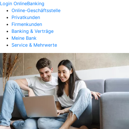
Login OnlineBanking
Online-Geschäftsstelle
Privatkunden
Firmenkunden
Banking & Verträge
Meine Bank
Service & Mehrwerte