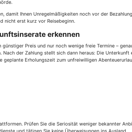
hörde.
en, damit Ihnen Unregelmäßigkeiten noch vor der Bezahlung 
 nicht erst kurz vor Reisebeginn.
unftsinserate erkennen
h günstiger Preis und nur noch wenige freie Termine – gen
 Nach der Zahlung stellt sich dann heraus: Die Unterkunft 
ie geplante Erholungszeit zum unfreiwilligen Abenteuerurlau
ttformen. Prüfen Sie die Seriosität weniger bekannter Anbi
dienste und tätigen Sie keine Überweisungen ins Ausland.